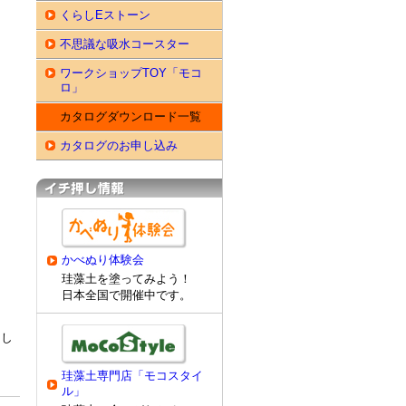
くらしEストーン
不思議な吸水コースター
ワークショップTOY「モコ
ロ」
カタログダウンロード一覧
カタログのお申し込み
かべぬり体験会
珪藻土を塗ってみよう！
日本全国で開催中です。
クし
珪藻土専門店「モコスタイ
ル」