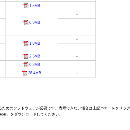
1.5MB
-
-
0.9MB
-
-
-
1.8MB
-
2.5MB
-
0.3MB
-
28.4MB
-
するためのソフトウェアが必要です。表示できない場合は上記バナーをクリッ
Reader」をダウンロードしてください。