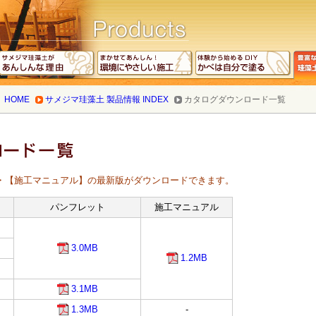
HOME
サメジマ珪藻土 製品情報 INDEX
カタログダウンロード一覧
・【施工マニュアル】の最新版がダウンロードできます。
パンフレット
施工マニュアル
3.0MB
1.2MB
3.1MB
1.3MB
-